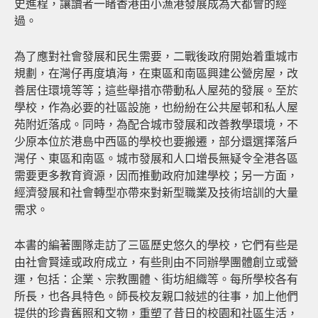
史進程，讓讀者一睹香港由小漁港發展成為大都會的經
過。
為了應對社會發展和民生需要，二戰後政府開始着重城市
規劃，在灣仔再度填海，在東區和南區興建公營房屋，改
善居住環境等等；這些舉措亦帶動私人屋苑的發展。至於
學校，作為必要的社區設施，也紛紛在公共屋邨和私人屋
苑附近落成。同時，為配合城市發展和改善教學環境，不
少原本位於港島中西區的學校也要搬遷，部分還選擇落戶
灣仔、東區和南區。城市發展和人口增長無疑令全港各區
需要更多教育資源，因而推動政府加建學校；另一方面，
經濟發展和社會轉型亦帶來對新型職業及技術培訓的大量
需求。
本書的編著團隊走訪了三區歷史悠久的學校，它們有些是
由社會賢達或政府成立，有些則由不同辦學團體創立或營
運，包括：企業、宗教團體、街坊組織等。每所學校各有
所長，也各具特色。師長校友親口敍述的往事，加上他們
提供的珍貴舊照和文物，重塑了昔日的校園和社區生活，