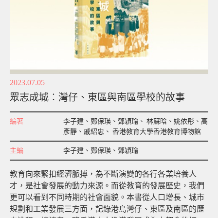
支持我們
媒體報道
刊物
2023.07.05
眾志成城︰灣仔、東區與南區學校的故事
編著
李子建、鄭保瑛、鄧穎瑜、 林蘇晗、姚依彤、高
彥靜、戚紹忠、 香港教育大學香港教育博物館
主編
李子建、鄭保瑛、鄧穎瑜
教育向來緊扣經濟脈搏，為不斷演變的各行各業培養人
才，是社會發展的動力來源。而從教育的發展歷史，我們
更可以看到不同時期的社會面貌。本書從人口增長、城市
規劃和工業發展三方面，記錄港島灣仔、東區及南區的歷